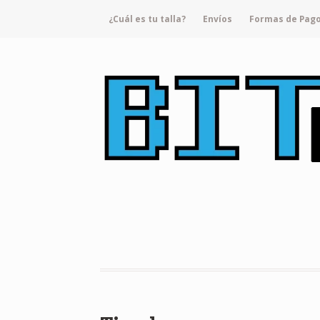
¿Cuál es tu talla?
Envíos
Formas de Pag