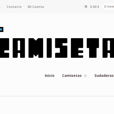
o
Contacto
Mi Cuenta
0.00
€
0 ite
Inicio
Camisetas
Sudaderas