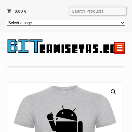
0.00
€
²