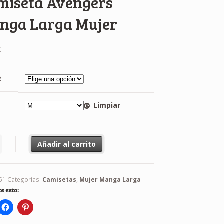
miseta Avengers
nga Larga Mujer
€
R
Limpiar
A
ta Avengers Manga Larga Mujer cantidad
Añadir al carrito
51
Categorías:
Camisetas
,
Mujer Manga Larga
e esto: