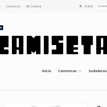
o
Contacto
Mi Cuenta
0.00
€
0 ite
Inicio
Camisetas
Sudaderas