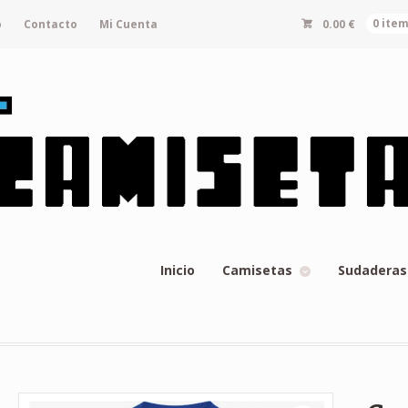
o
Contacto
Mi Cuenta
0.00
€
0 ite
Inicio
Camisetas
Sudaderas