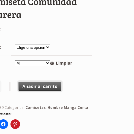
miseta Comunidad
urera
€
R
Limpiar
A
ta Comunidad Usurera cantidad
Añadir al carrito
39
Categorías:
Camisetas
,
Hombre Manga Corta
e esto: