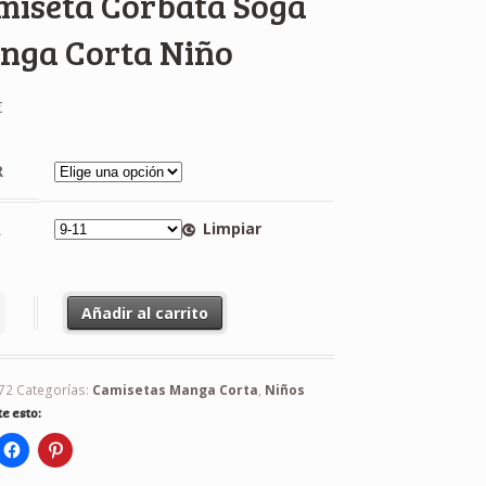
miseta Corbata Soga
nga Corta Niño
€
R
Limpiar
A
ta Corbata Soga Manga Corta Niño cantidad
Añadir al carrito
72
Categorías:
Camisetas Manga Corta
,
Niños
e esto: