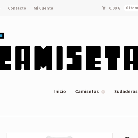
o
Contacto
Mi Cuenta
0.00
€
0 ite
Inicio
Camisetas
Sudaderas