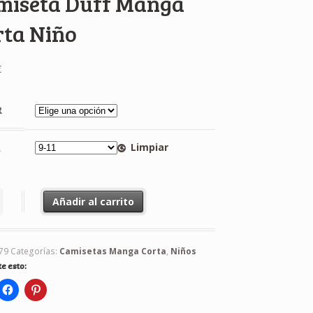
miseta Duff Manga
rta Niño
€
R
Limpiar
A
ta Duff Manga Corta Niño cantidad
Añadir al carrito
79
Categorías:
Camisetas Manga Corta
,
Niños
e esto: