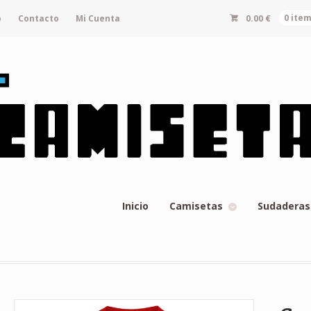
o
Contacto
Mi Cuenta
0.00
€
0 ite
Inicio
Camisetas
Sudaderas