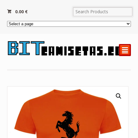
0.00
€
²