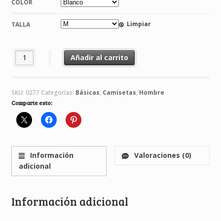
COLOR
Limpiar
TALLA
Camiseta Manga Larga Blanca cantidad
Añadir al carrito
SKU:
0277
Categorías:
Básicas
,
Camisetas
,
Hombre
Comparte esto:
Información
Valoraciones (0)
adicional
Información adicional