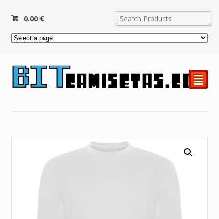
0.00
€
²