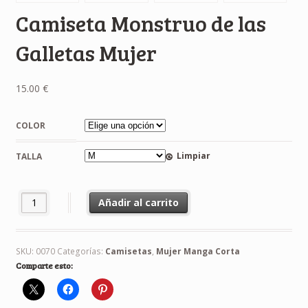
Camiseta Monstruo de las
Galletas Mujer
15.00
€
COLOR
Limpiar
TALLA
Camiseta Monstruo de las Galletas Mujer cantidad
Añadir al carrito
SKU:
0070
Categorías:
Camisetas
,
Mujer Manga Corta
Comparte esto: