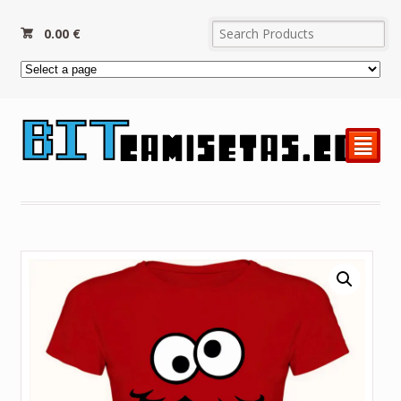
0.00
€
²