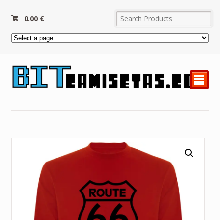
0.00
€
²