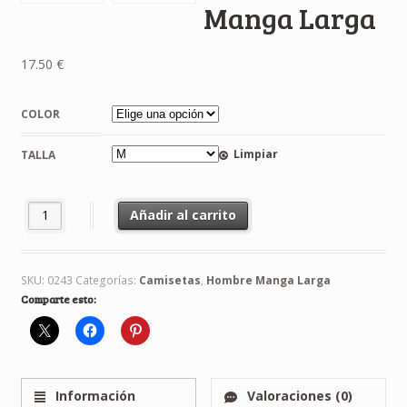
Manga Larga
17.50
€
COLOR
Limpiar
TALLA
Camiseta Route 66 Manga Larga cantidad
Añadir al carrito
SKU:
0243
Categorías:
Camisetas
,
Hombre Manga Larga
Comparte esto:
Información
Valoraciones (0)