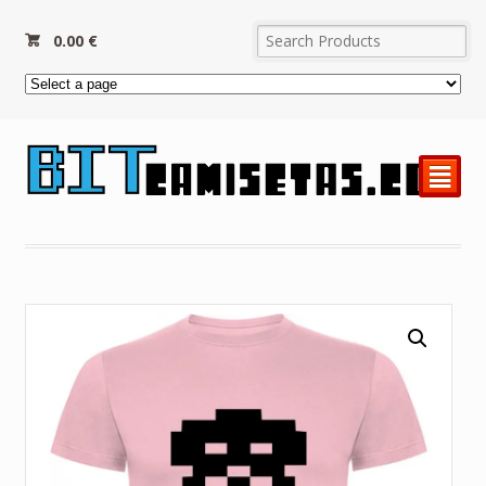
0.00
€
²