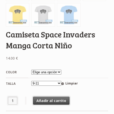
Camiseta Space Invaders
Manga Corta Niño
14.00
€
COLOR
Limpiar
TALLA
Camiseta Space Invaders Manga Corta Niño cantidad
Añadir al carrito