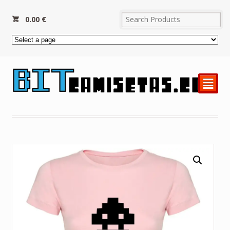
0.00
€
²