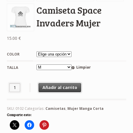
Camiseta Space
Invaders Mujer
15.00
€
COLOR
Limpiar
TALLA
Camiseta Space Invaders Mujer cantidad
Añadir al carrito
SKU:
0102
Categorías:
Camisetas
,
Mujer Manga Corta
Comparte esto: