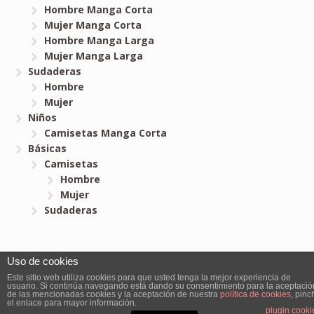
Hombre Manga Corta
Mujer Manga Corta
Hombre Manga Larga
Mujer Manga Larga
Sudaderas
Hombre
Mujer
Niños
Camisetas Manga Corta
Básicas
Camisetas
Hombre
Mujer
Sudaderas
Uso de cookies
Bitcamisetas.com © 2026. All Rights Reserved.
Este sitio web utiliza cookies para que usted tenga la mejor experiencia de
usuario. Si continúa navegando está dando su consentimiento para la aceptació
de las mencionadas cookies y la aceptación de nuestra
política de cookies
, pinc
el enlace para mayor información.
plugin cooki