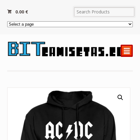
0.00
€
²