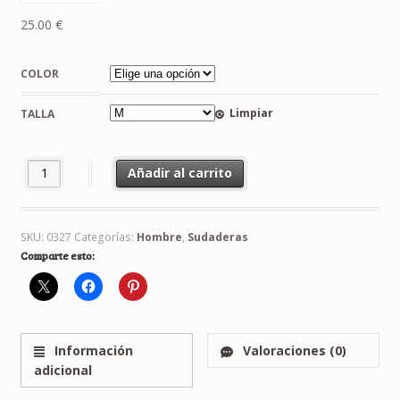
25.00
€
COLOR
Limpiar
TALLA
Sudadera No Pirlo No Party cantidad
Añadir al carrito
SKU:
0327
Categorías:
Hombre
,
Sudaderas
Comparte esto:
Información
Valoraciones (0)
adicional