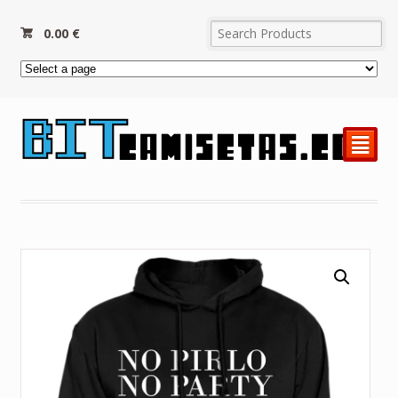
0.00
€
²