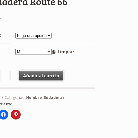
dadera Route 66
€
R
Limpiar
A
ra Route 66 cantidad
Añadir al carrito
43
Categorías:
Hombre
,
Sudaderas
e esto: