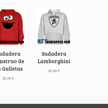
udadera
Sudadera
nstruo de
Lamborghini
s Galletas
25.00
€
25.00
€