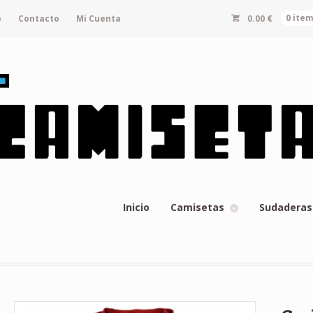
o
Contacto
Mi Cuenta
0.00
€
0 ite
Inicio
Camisetas
Sudaderas