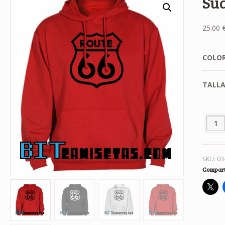
Su
25.00
COLO
TALL
Sudade
SKU:
03
Compart