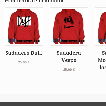
Productos relacionados
Sudadera Duff
Sudadera
S
Vespa
Mo
25.00
€
la
25.00
€