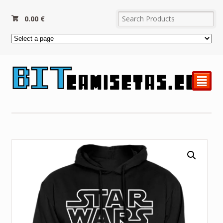
0.00
€
²