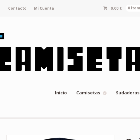
o
Contacto
Mi Cuenta
0.00
€
0 ite
Inicio
Camisetas
Sudaderas