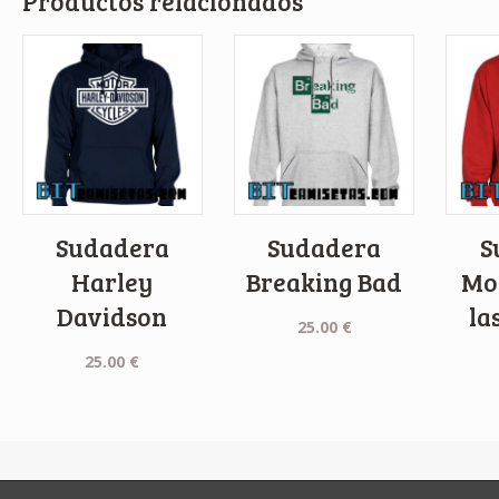
Productos relacionados
Sudadera
Sudadera
S
Harley
Breaking Bad
Mo
Davidson
la
25.00
€
25.00
€