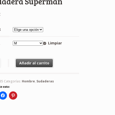
dadera Superman
€
R
Limpiar
A
ra Superman cantidad
Añadir al carrito
35
Categorías:
Hombre
,
Sudaderas
e esto: