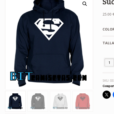
Su
25.00
COLO
TALL
Sudade
SKU:
03
Compart