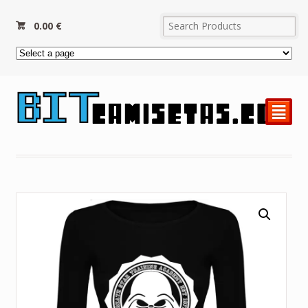
0.00
€
²