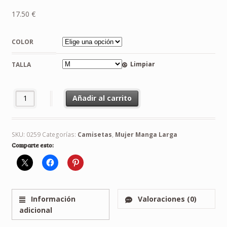
17.50
€
COLOR
Limpiar
TALLA
Camiseta Darth Vader Manga Larga Mujer cantidad
Añadir al carrito
SKU:
0259
Categorías:
Camisetas
,
Mujer Manga Larga
Comparte esto:
Información
Valoraciones (0)
adicional