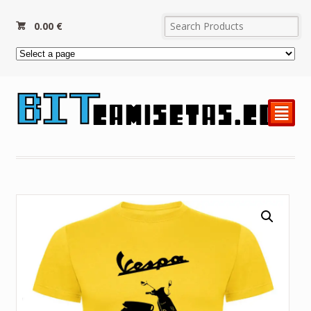
0.00
€
²