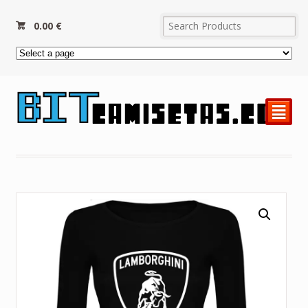
0.00
€
²