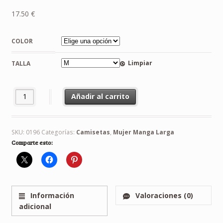
17.50
€
COLOR
Limpiar
TALLA
Camiseta Lamborghini Manga Larga Mujer cantidad
Añadir al carrito
SKU:
0196
Categorías:
Camisetas
,
Mujer Manga Larga
Comparte esto:
Información
Valoraciones (0)
adicional