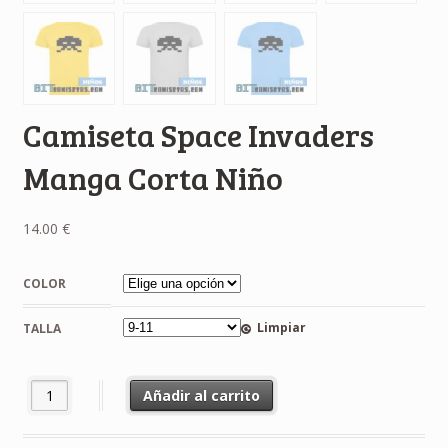
Camiseta Space Invaders
Manga Corta Niño
14.00
€
COLOR
Limpiar
TALLA
Camiseta Space Invaders Manga Corta Niño cantidad
Añadir al carrito