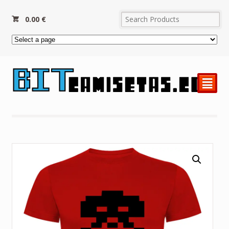
0.00
€
²