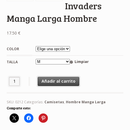
Invaders
Manga Larga Hombre
17.50
€
COLOR
Limpiar
TALLA
Camiseta Space Invaders Manga Larga Hombre cantidad
Añadir al carrito
SKU:
0212
Categorías:
Camisetas
,
Hombre Manga Larga
Comparte esto: