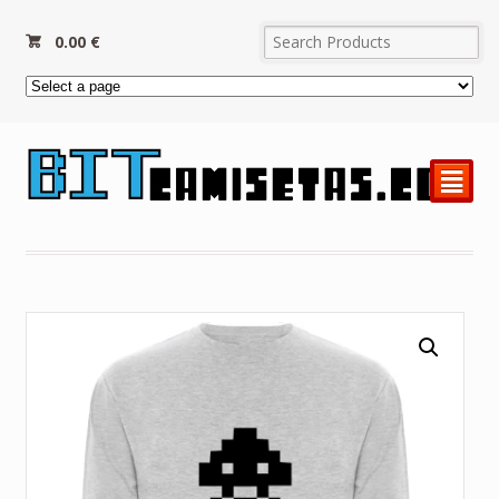
0.00
€
²