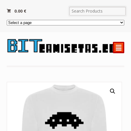
0.00
€
²