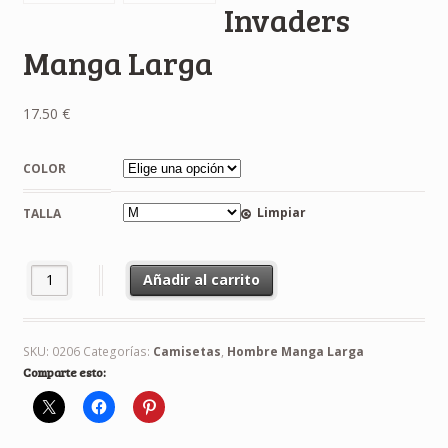
Invaders
Manga Larga
17.50
€
COLOR
Limpiar
TALLA
Camiseta Space Invaders Manga Larga cantidad
Añadir al carrito
SKU:
0206
Categorías:
Camisetas
,
Hombre Manga Larga
Comparte esto: