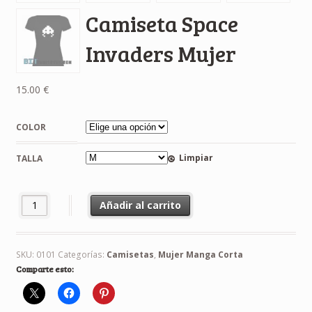
Camiseta Space
Invaders Mujer
15.00
€
COLOR
Limpiar
TALLA
Camiseta Space Invaders Mujer cantidad
Añadir al carrito
SKU:
0101
Categorías:
Camisetas
,
Mujer Manga Corta
Comparte esto: