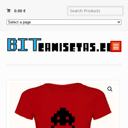
0.00
€
²