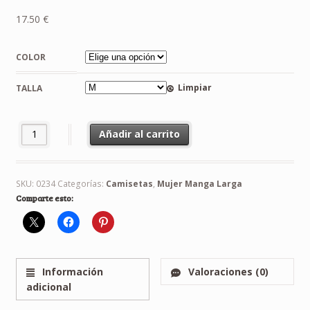
17.50
€
COLOR
Limpiar
TALLA
Camiseta Superman Manga Larga Mujer cantidad
Añadir al carrito
SKU:
0234
Categorías:
Camisetas
,
Mujer Manga Larga
Comparte esto:
Información
Valoraciones (0)
adicional