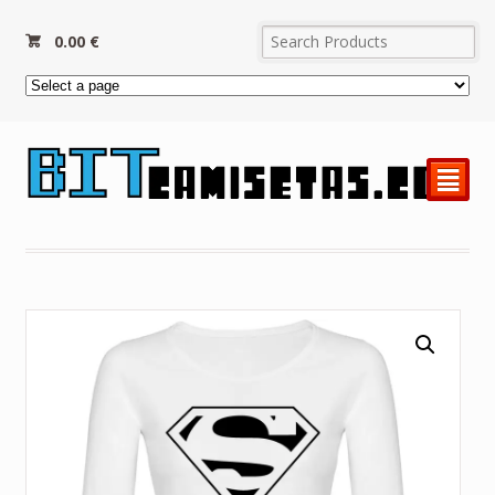
0.00
€
²