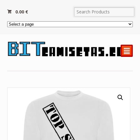
0.00
€
²