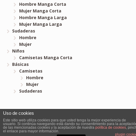
Hombre Manga Corta
Mujer Manga Corta
Hombre Manga Larga
Mujer Manga Larga
Sudaderas
Hombre
Mujer
Niños
Camisetas Manga Corta
Básicas
Camisetas
Hombre
Mujer
Sudaderas
Uso de cookies
Bitcamisetas.com © 2026. All Rights Reserved.
Este sitio web utiliza cookies para que usted tenga la mejor experiencia de
usuario. Si continúa navegando está dando su consentimiento para la aceptació
de las mencionadas cookies y la aceptación de nuestra
política de cookies
, pinc
el enlace para mayor información.
plugin cooki