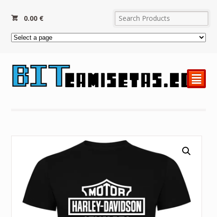
0.00
€
²