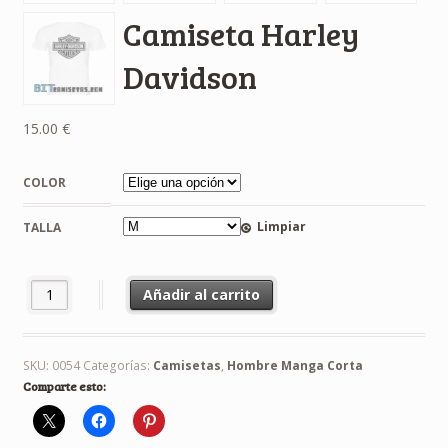
Camiseta Harley
Davidson
15.00
€
COLOR
Limpiar
TALLA
Camiseta Harley Davidson cantidad
Añadir al carrito
SKU:
0054
Categorías:
Camisetas
,
Hombre Manga Corta
Comparte esto: