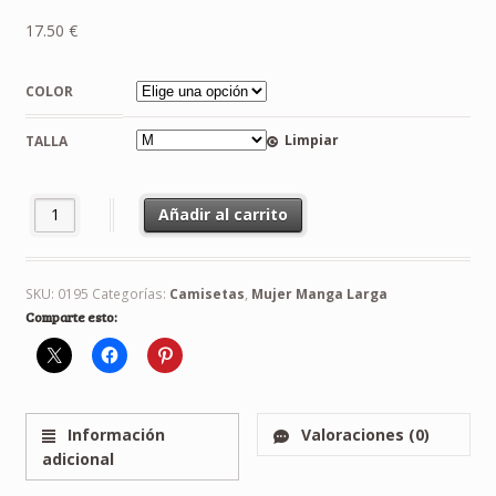
17.50
€
COLOR
Limpiar
TALLA
Camiseta Jack Skelleton Manga Larga Mujer cantidad
Añadir al carrito
SKU:
0195
Categorías:
Camisetas
,
Mujer Manga Larga
Comparte esto:
Información
Valoraciones (0)
adicional