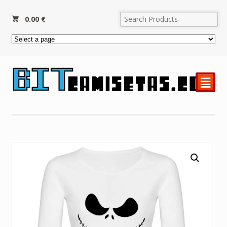
0.00
€
²